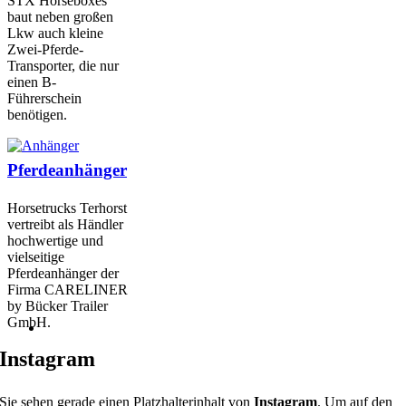
STX Horseboxes
baut neben großen
Lkw auch kleine
Zwei-Pferde-
Transporter, die nur
einen B-
Führerschein
benötigen.
Pferdeanhänger
Horsetrucks Terhorst
vertreibt als Händler
hochwertige und
vielseitige
Pferdeanhänger der
Firma CARELINER
by Bücker Trailer
GmbH.
Instagram
Sie sehen gerade einen Platzhalterinhalt von
Instagram
. Um auf den