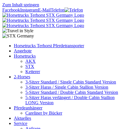
Zum Inhalt springen
Facebook
Instagram
E-Mail
Telefon
Horsetrucks Terhorst Pferdetransporter
Angebote
Horsetrucks
AKX
STX
Ketterer
2-Horses
3-Sitzer Standard / Single Cabin Standard Version
3-Sitzer Haras / Single Cabin Stallion Version
5-Sitzer Standard / Double Cabin Standard Version
5-Sitzer Haras verlängert / Double Cabin Stallion
LONG Version
Pferdeanhänger
Careliner by Bücker
Aktuelles
Service
Anfrage