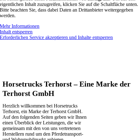
eigentlichen Inhalt zuzugreifen, klicken Sie auf die Schaltfläche unten.
Bitte beachten Sie, dass dabei Daten an Drittanbieter weitergegeben
werden.
Mehr Informationen
Inhalt entsperren
Erforderlichen Service akzeptieren und Inhalte entsperren
„Nur wer sich einer großen Leidenschaft mit Leib und
Seele verschreibt und diese Tag für Tag lebt,
ist in der Lage dieses Gefühl auch an seine Kunden
weiter zu geben.“
Horsetrucks Terhorst – Eine Marke der
Terhorst GmbH
Herzlich willkommen bei Horsetrucks
Terhorst, ein Marke der Terhorst GmbH.
Auf den folgenden Seiten geben wir Ihnen
einen Überblick der Leistungen, die wir
gemeinsam mit den von uns vertretenen
Herstellern rund um den Pferdetransport-
und Wohnmobilmarkt anbieten.