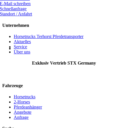
E-Mail schreiben
Schnellanfrage
Standort / Anfahrt
Unternehmen
Horsetrucks Terhorst Pferdetransporter
Aktuelles
Service
Über uns
Exklusiv Vertrieb STX Germany
Fahrzeuge
Horsetrucks
2-Horses
Pferdeanhänger
Angebote
Anfrage