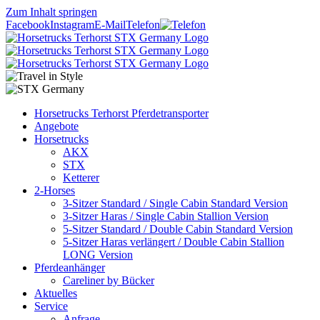
Zum Inhalt springen
Facebook
Instagram
E-Mail
Telefon
Horsetrucks Terhorst Pferdetransporter
Angebote
Horsetrucks
AKX
STX
Ketterer
2-Horses
3-Sitzer Standard / Single Cabin Standard Version
3-Sitzer Haras / Single Cabin Stallion Version
5-Sitzer Standard / Double Cabin Standard Version
5-Sitzer Haras verlängert / Double Cabin Stallion
LONG Version
Pferdeanhänger
Careliner by Bücker
Aktuelles
Service
Anfrage