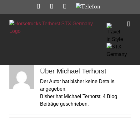
Zum
Facebook
Instagram
E-
Telefon
Inhalt
Mail
springen
Über
Michael Terhorst
Der Autor hat bisher keine Details
angegeben.
Bisher hat Michael Terhorst, 4 Blog
Beiträge geschrieben.